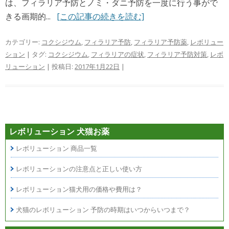
は、フィラリア予防とノミ・ダニ予防を一度に行う事がで
きる画期的...
[この記事の続きを読む]
カテゴリー:
コクシジウム
,
フィラリア予防
,
フィラリア予防薬
,
レボリュー
ション
| タグ:
コクシジウム
,
フィラリアの症状
,
フィラリア予防対策
,
レボ
リューション
| 投稿日:
2017年1月22日
|
レボリューション 犬猫お薬
レボリューション 商品一覧
レボリューションの注意点と正しい使い方
レボリューション猫犬用の価格や費用は？
犬猫のレボリューション 予防の時期はいつからいつまで？