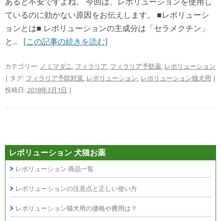
あると不安ですよね。 今回は、レボリューションを使用し
ているのに効かない原因をお伝えします。 ■レボリューシ
ョンとは■ レボリューションの主成分は「セラメクチン」
と...
[この記事の続きを読む]
カテゴリー:
ノミマダニ
,
フィラリア
,
フィラリア予防薬
,
レボリューション
| タグ:
フィラリア予防対策
,
レボリューション
,
レボリューション猫犬用
|
投稿日:
2018年3月1日
|
レボリューション 犬猫お薬
レボリューション 商品一覧
レボリューションの注意点と正しい使い方
レボリューション猫犬用の価格や費用は？