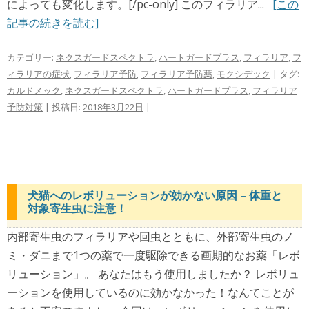
によっても変化します。[/pc-only] このフィラリア...
[この
記事の続きを読む]
カテゴリー:
ネクスガードスペクトラ
,
ハートガードプラス
,
フィラリア
,
フ
ィラリアの症状
,
フィラリア予防
,
フィラリア予防薬
,
モクシデック
| タグ:
カルドメック
,
ネクスガードスペクトラ
,
ハートガードプラス
,
フィラリア
予防対策
| 投稿日:
2018年3月22日
|
犬猫へのレボリューションが効かない原因 – 体重と
対象寄生虫に注意！
内部寄生虫のフィラリアや回虫とともに、外部寄生虫のノ
ミ・ダニまで1つの薬で一度駆除できる画期的なお薬「レボ
リューション」。 あなたはもう使用しましたか？ レボリュ
ーションを使用しているのに効かなかった！なんてことが