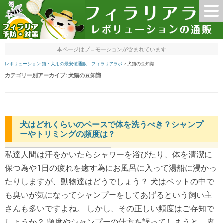
本ページはプロモーションが含まれています
レボリューション 猫・犬用の最安値通販｜フィラリアラボ
>
犬猫の豆知識
カテゴリー別アーカイブ:
犬猫の豆知識
犬はどれくらいのペースで体を洗うべき？シャンプ
ーやトリミングの頻度は？
私達人間は汗をかいたらシャワーを浴びたり、体を清潔に
保つ為や1日の疲れを癒す為にお風呂に入って湯船に浸かっ
たりしますが、動物達はどうでしょう？ 犬はペットの中で
も臭いが気になってシャンプーをしてあげるという飼い主
さんも多いですよね。 しかし、その正しい頻度はご存知で
しょうか？ 頻度やシャンプーの仕方を誤ってしまうと、皮