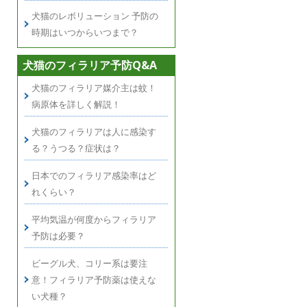
犬猫のレボリューション 予防の
時期はいつからいつまで？
犬猫のフィラリア予防Q&A
犬猫のフィラリア媒介主は蚊！
病原体を詳しく解説！
犬猫のフィラリアは人に感染す
る？うつる？症状は？
日本でのフィラリア感染率はど
れくらい？
平均気温が何度からフィラリア
予防は必要？
ビーグル犬、コリー系は要注
意！フィラリア予防薬は使えな
い犬種？