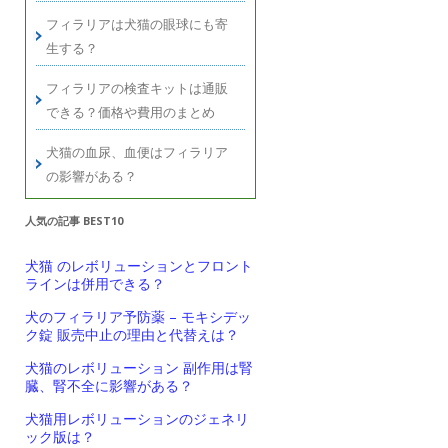
フィラリアは犬猫の眼球にも寄
生する？
フィラリアの検査キットは通販
できる？価格や費用のまとめ
犬猫の血尿、血便はフィラリア
の影響がある？
人気の記事 BEST10
犬猫 のレボリューションとフロント
ラインは併用できる？
犬のフィラリア予防薬 – モキシデッ
ク錠 販売中止の理由と代替えは？
犬猫のレボリューション 副作用は腎
臓、腎不全に影響がある？
犬猫用レボリューションのジェネリ
ック版は？