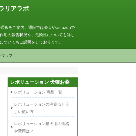
ラリアラボ
通販をご案内。通販では楽天やamazonで
作用の報告状況や、危険性についても詳し
についてもご説明をしております。
トマップ
レボリューション 犬猫お薬
レボリューション 商品一覧
レボリューションの注意点と正
しい使い方
レボリューション猫犬用の価格
や費用は？