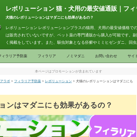
レボリューション 猫・犬用の最安値通販｜フィ
犬猫のレボリューションはマダニにも効果があるの？
レボリューション レボリューションプラスの猫用、犬用の最安値価格での
は販売されていないですが、ペット薬の専門通販から購入が可能です。副
く掲載をしています。また、駆虫対象となる疥癬やミミヒゼンダニ、回虫
コンテンツへ移動
フィラリア予防薬
フィラリア
ノミマダニ
お問い合わせ
サイ
本ページはプロモーションが含まれています
リアラボ
>
フィラリア予防薬
>
レボリューション
>
犬猫のレボリューションはマダニにも
ョンはマダニにも効果があるの？